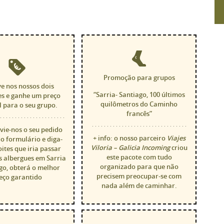
Promoção para grupos
e nos nossos dois
“Sarria- Santiago, 100 últimos
es e ganhe um preço
quilômetros do Caminho
l para o seu grupo.
francês”
nvie-nos o seu pedido
+ info: o nosso parceiro
Viajes
o formulário e diga-
Viloria – Galicia
Incoming
criou
oites que iria passar
este pacote com tudo
s albergues em Sarria
organizado para que não
go, obterá o melhor
precisem preocupar-se com
eço garantido
nada além de caminhar.