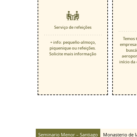
Serviço de refeições
Temos t
+ info: pequeño-almoço,
empresas
piquenique ou refeições.
buscá
Solicite mais informação
aeroport
início da
Seminario Menor – Santiago
Monasterio de l