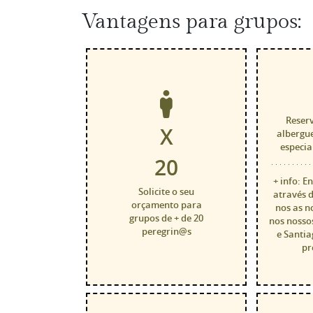
Vantagens para grupos:
Reserv
X
albergu
especia
20
+ info: E
Solicite o seu
através d
orçamento para
nos as n
grupos de + de 20
nos nosso
peregrin@s
e Santia
pr