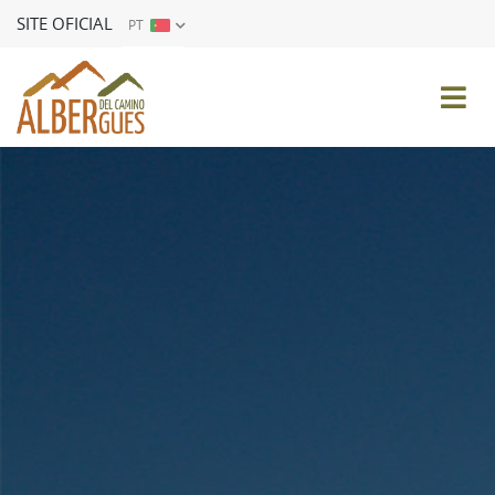
SITE OFICIAL
PT
ES
EN
FR
DE
IT
PT