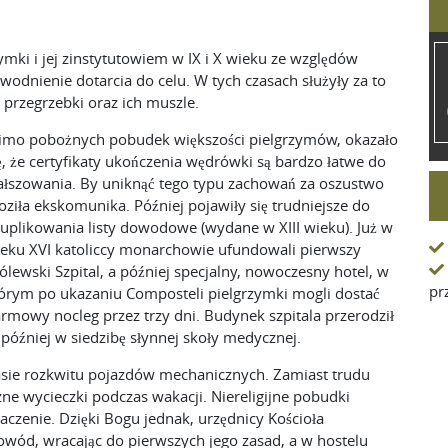
ymki i jej zinstytutowiem w IX i X wieku ze względów
wodnienie dotarcia do celu. W tych czasach służyły za to
 przegrzebki oraz ich muszle.
mo pobożnych pobudek większości pielgrzymów, okazało
ę, że certyfikaty ukończenia wędrówki są bardzo łatwe do
ałszowania. By uniknąć tego typu zachowań za oszustwo
oziła ekskomunika. Później pojawiły się trudniejsze do
uplikowania listy dowodowe (wydane w XIII wieku). Już w
eku XVI katoliccy monarchowie ufundowali pierwszy
ólewski Szpital, a później specjalny, nowoczesny hotel, w
pr
órym po ukazaniu Composteli pielgrzymki mogli dostać
rmowy nocleg przez trzy dni. Budynek szpitala przerodził
a później w siedzibę słynnej skoły medycznej.
zasie rozkwitu pojazdów mechanicznych. Zamiast trudu
zne wycieczki podczas wakacji. Niereligijne pobudki
naczenie. Dzięki Bogu jednak, urzędnicy Kościoła
owód, wracając do pierwszych jego zasad, a w hostelu