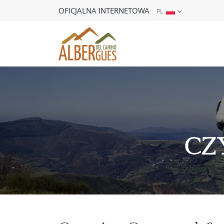
OFICJALNA INTERNETOWA
PL
ES
EN
FR
DE
IT
PT
CZ