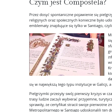
Czym jest Compostela?
Przez dosyć spontaniczne pojawienie się pielgrz
religijnych oraz społecznych konieczne było udo
emblematy znajdujące się tylko w Santiago, czyli
Mi
si
sf
gr
zd
wi
Kr
kt
da
się w największą tego typu instytucje w Galicji, 
Pielgrzymki przeżyły swój pierwszy kryzys w c
trasy ludzie zaczęli wybierać przyjemne, turytyc
sprawiły, że certyfikat stracił swoje pierwotne z
Metropolitarnego w Santiago udoskonalili ten d